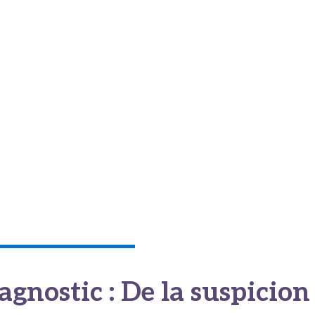
te équation complexe. D’autres facteurs viennent souvent préparer
e VPH
.
rré qui ne peut être rétracté, constitue un facteur de risque maje
tidien de la zone. Cela entraîne une
accumulation de smegma, 
ue.
tion de sécrétions et de cellules mortes (smegma) sous le prépuce
 présentes dans le tabac circulent dans le sang et peuvent
affect
ent après 50 ans, touchant souvent les hommes plus âgés.
agnostic : De la suspicion