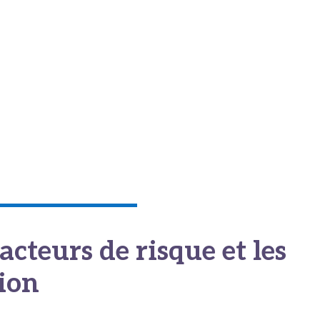
importance d’une prise en charge
oit motiver une
consultation immédiate
. Même une anomalie m
L’attente est votre pire ennemie dans ce contexte précis.
s vous freiner. Un
diagnostic précoce améliore considérableme
 à des traitements chirurgicaux beaucoup moins lourds.
cteurs de risque et les
tion