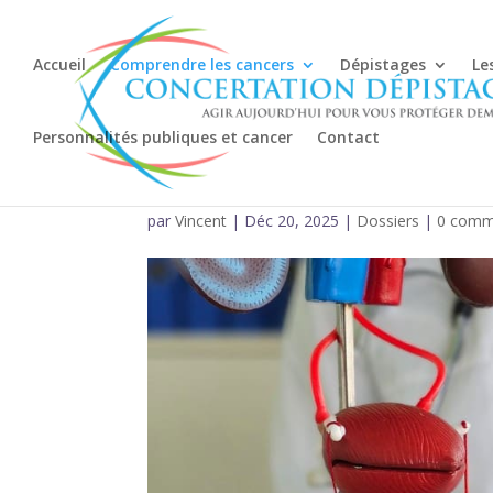
Accueil
Comprendre les cancers
Dépistages
Le
Personnalités publiques et cancer
Contact
Reconnaître et tr
par
Vincent
|
Déc 20, 2025
|
Dossiers
|
0 comm