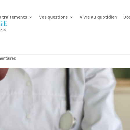
s traitements
Vos questions
Vivre au quotidien
Dos
aiter le cancer du pénis
entaires