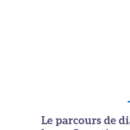
Le virus n’agit pas toujours seul dans cet
terrain,
agissant en combinaison avec l
Un phimosis, c’est-à-dire un prépuce trop se
Cette condition complique le nettoyage quo
substance qui devient irritante
à la long
Manque d’hygiène intime
: L’accumula
favorise l’inflammation.
Tabagisme : Les substances cancérigènes
cellules du pénis
.
Âge
: Le risque augmente significativem
Le parcours de di