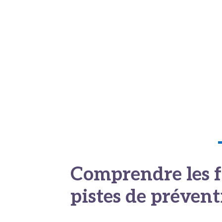
inguinaux
.
Quand consulter : L’
précoce
Tout changement persistant sur le pénis d
peut signaler un cancer du pénis débutant. 
La gêne ou la honte ne doivent surtout pa
pronostic vital
. Il permet aussi d’accéder
Comprendre les fa
pistes de préven