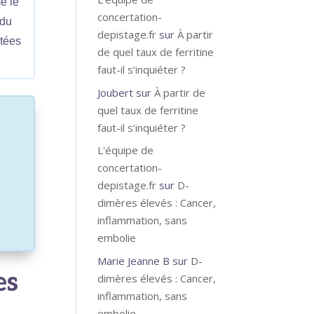
e le
concertation-
 du
depistage.fr
sur
À partir
ptées
de quel taux de ferritine
faut-il s’inquiéter ?
Joubert
sur
À partir de
quel taux de ferritine
faut-il s’inquiéter ?
L'équipe de
concertation-
depistage.fr
sur
D-
dimères élevés : Cancer,
inflammation, sans
embolie
Marie Jeanne B
sur
D-
es
dimères élevés : Cancer,
inflammation, sans
embolie