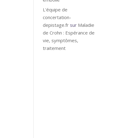
L'équipe de
concertation-
depistage.fr
sur
Maladie
de Crohn : Espérance de
uérit
vie, symptômes,
traitement
ui
rfois
igne
ques