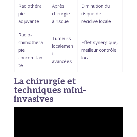
Radiothéra
Après
Diminution du
pie
chirurgie
risque de
adjuvante
à risque
récidive locale
Radio-
Tumeurs
chimiothéra
Effet synergique,
localemen
pie
meilleur contrôle
t
concomitan
local
avancées
te
La chirurgie et
techniques mini-
invasives