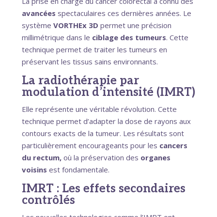
La prise en charge du cancer colorectal a connu des
avancées
spectaculaires ces dernières années. Le
système
VORTHEx 3D
permet une précision
millimétrique dans le
ciblage des tumeurs
. Cette
technique permet de traiter les tumeurs en
préservant les tissus sains environnants.
La radiothérapie par
modulation d’intensité (IMRT)
Elle représente une véritable révolution. Cette
technique permet d’adapter la dose de rayons aux
contours exacts de la tumeur. Les résultats sont
particulièrement encourageants pour les
cancers
du rectum,
où la préservation des
organes
voisins
est fondamentale.
IMRT : Les effets secondaires
contrôlés
Les nouvelles technologies comme l’IMRT ont