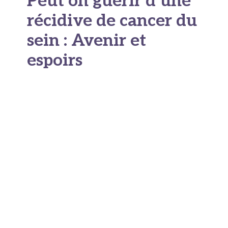
Peut on guérir d’une
récidive de cancer du
sein : Avenir et
espoirs
Essais cliniques prometteurs
L’horizon thérapeutique s’élargit constamment
avec des essais cliniques innovants :
Les
vaccins thérapeutiques
contre la
récidive du cancer représentent une piste
intéressante : Ils « éduquent » le système
immunitaire à reconnaître et détruire
spécifiquement les cellules cancéreuses.
Les
thérapies cellulaires
comme les CAR-T
cells, qui ont révolutionné le traitement de