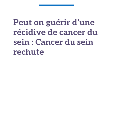
Peut on guérir d’une
récidive de cancer du
sein : Cancer du sein
rechute
Type de récidives possibles
Les médecins distinguent trois principaux types
de récidives, chacune avec ses spécificités et
son pronostic :
La récidive locale :
elle survient dans le sein
déjà traité ou dans la cicatrice après