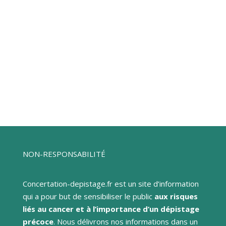
d’une récidive
augmente considérablement les
chances de la contrôler efficacement. Soyez
attentive aux changements au niveau du sein
traité ou de la cicatrice, aux douleurs
inexpliquées ou persistantes, et n’hésitez jamais
à consulter en cas de doute.
NON-RESPONSABILITÉ
Concertation-depistage.fr est un site d’information
qui a pour but de sensibiliser le public
aux risques
liés au cancer et à l’importance d’un dépistage
précoce
. Nous délivrons nos informations dans un