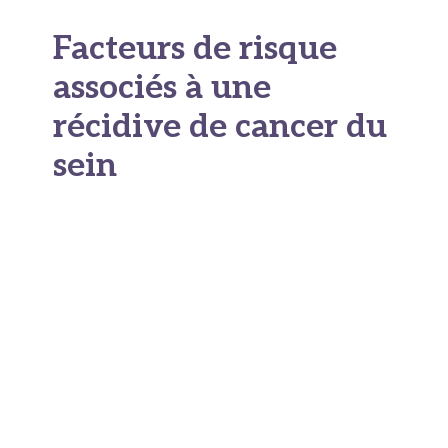
Facteurs de risque
associés à une
récidive de cancer du
sein
1-Plusieurs éléments
influencent le risque d’une
récidive de cancer sein :
Les caractéristiques biologiques de la
tumeur initiale
jouent un rôle déterminant.
Les tumeurs « triple négatives » (qui
n’expriment ni récepteurs aux œstrogènes, ni
à la progestérone, ni la protéine HER2)
présentent généralement un risque plus