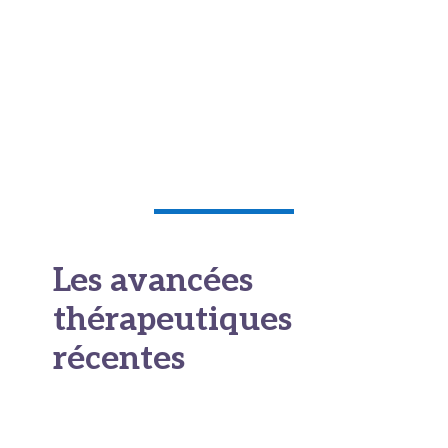
Enfin, l’
état général de la patiente :
son
âge, ses comorbidités, sa condition physique
globale influencera sa capacité à supporter
les traitements intensifs parfois nécessaires
face à une récidive.
Les avancées
thérapeutiques
récentes
Peut on guérir d’une récidive de
cancer du sein : La chirurgie