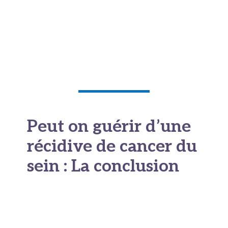
possibilités. Des protéines comme la survivine
ou certains microARN peuvent désormais
être détectés dans le sang avant même
l’apparition de lésions visibles à l’imagerie.
Peut on guérir d’une
récidive de cancer du
sein : La conclusion
La question « peut-on guérir d’une récidive
de cancer du sein
» trouve aujourd’hui des
réponses plus nuancées et souvent plus