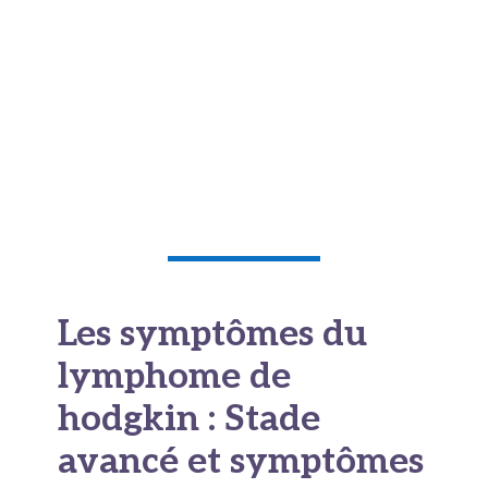
simplement d’une « version plus grave » des
stades précédents, mais bien d’une situation
clinique différente nécessitant une approche
thérapeutique spécifique. Aujourd’hui, « le stade
4 n’est plus la sentence » qu’il représentait il y a
20 ans grâce à l’arsenal thérapeutique bien plus
performant.
Les symptômes du
lymphome de
hodgkin : Stade
avancé et symptômes