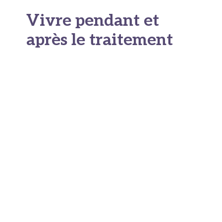
Vivre pendant et
après le traitement
Gestion de la qualité de vie
pendant le traitement
Traverser un traitement
pour lymphome de
Hodgkin stade 4
peut sembler comme gravir
l’Everest. Pourtant, certaines stratégies
permettent d’améliorer cette période difficile.
Pour minimiser les effets secondaires,
parlez ouvertement avec votre équipe
soignante. Ne minimisez jamais vos
symptômes par crainte de « déranger ». Les
nausées, par exemple, peuvent souvent être
mieux contrôlées en ajustant les