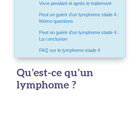
Vivre pendant et après le traitement
Peut on guérir d’un lymphome stade 4 :
Mémo questions
Peut on guérir d’un lymphome stade 4 :
La conclusion
FAQ sur le lymphome stade 4
Qu’est-ce qu’un
lymphome ?
Un lymphome est un cancer des ganglions
et
touche le système lymphatique. Les ganglions
lymphatiques se développent silencieusement au
niveau du cou et de l’aine. Le malade aura
également des ganglions à l’aisselle.