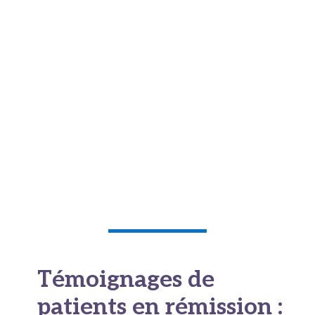
diagnostic compte énormément. Les
médecins utilisent l’échelle ECOG (allant de 0
à 4) pour évaluer la condition physique. Un
score de 0 ou 1 est associé à de bien
meilleures chances de guérison.
La réponse initiale au traitement
constitue
peut-être l’indicateur le plus fiable. Un PET-
scan négatif après les deux premiers cycles
de chimiothérapie est considéré comme
favorable.
Témoignages de
patients en rémission :