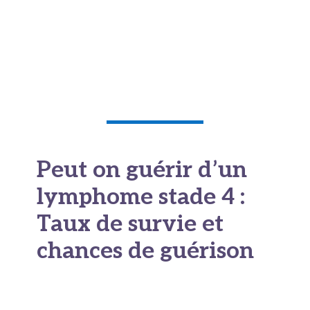
cheveux)
– Meilleure qualité de vie pendant le traitement
– Possibilité de combinaisons thérapeutiques
plus efficaces
Peut on guérir d’un
lymphome stade 4 :
Taux de survie et
chances de guérison
Peut-on vivre longtemps avec
un lymphome de Hodgkin ?