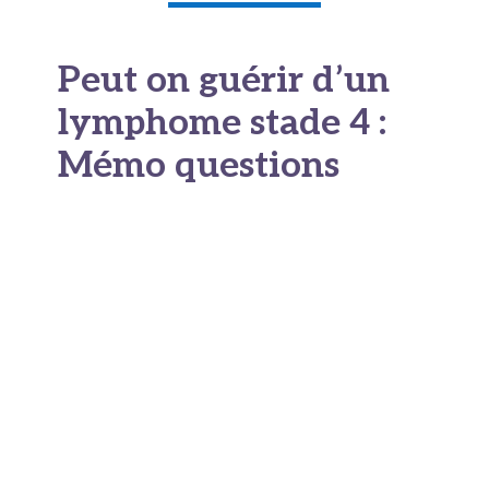
Peut on guérir d’un
lymphome stade 4 :
Mémo questions
Questions à préparer et à poser à
votre équipe médicale
Moment
du
Questions clés
parcour
s