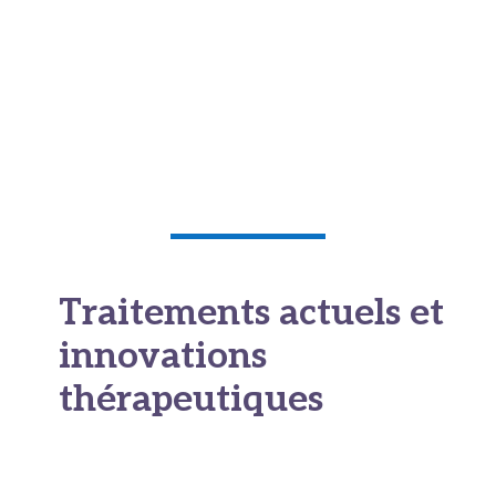
Une atteinte pulmonaire provoque parfois
toux et essoufflement, tandis qu’une
infiltration hépatique peut entraîner une
jaunisse ou des douleurs abdominales.
Des démangeaisons (atteinte du foie)
Traitements actuels et
innovations
thérapeutiques
Peut on guérir d’un lymphome
stade 4 : La chimiothérapie