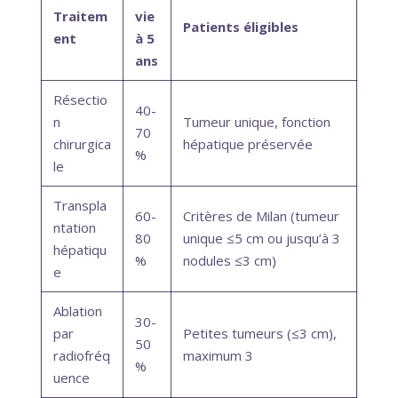
Traitem
vie
Patients éligibles
ent
à 5
ans
Résectio
40-
n
Tumeur unique, fonction
70
chirurgica
hépatique préservée
%
le
Transpla
60-
Critères de Milan (tumeur
ntation
80
unique ≤5 cm ou jusqu’à 3
hépatiqu
%
nodules ≤3 cm)
e
Ablation
30-
par
Petites tumeurs (≤3 cm),
50
radiofréq
maximum 3
%
uence