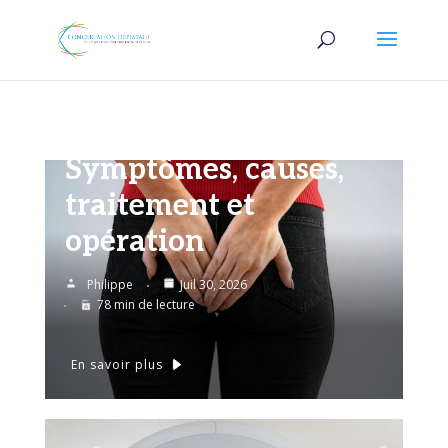
Vivre au quotidien
Fistule anale :
Symptômes, causes,
traitement et
opération
Philippe
Juil 30, 2026
78 min de lecture
En savoir plus