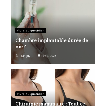
Vivre au quotidien
Chambre implantable durée de
vie ?
Tanguy
Fév 2, 2026
Vivre au quotidien
Chirurgie mammaire : Tout ce