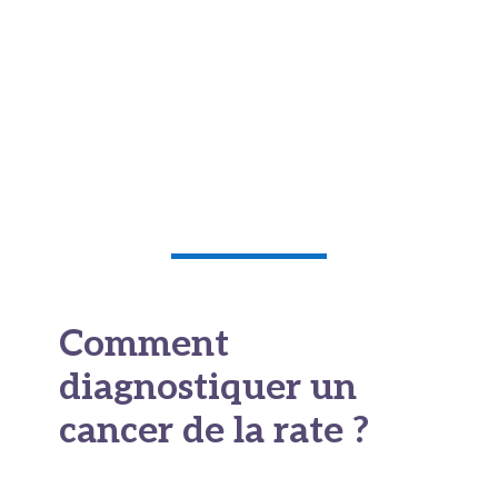
De même, une fièvre élevée persistante
accompagnée de frissons, surtout si la rate est
palpable, doit vous pousser à consulter
rapidement. Dans certains cas, des infections
graves peuvent se développer en raison de la
baisse des défenses immunitaires.
Comment
diagnostiquer un
cancer de la rate ?
Diagnostiquer un cancer de la rate, c’est un peu