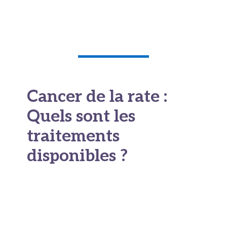
prise de sang ne suffit jamais à elle seule, mais
elle donne des indices précieux.
Cancer de la rate :
Quels sont les
traitements
disponibles ?
Une fois le diagnostic posé, il faut agir. Mais le
traitement ne sera pas le même selon qu’il s’agit
d’un lymphome de la rate, d’un cancer primitif
rare ou de métastases venues d’ailleurs. Il n’y a