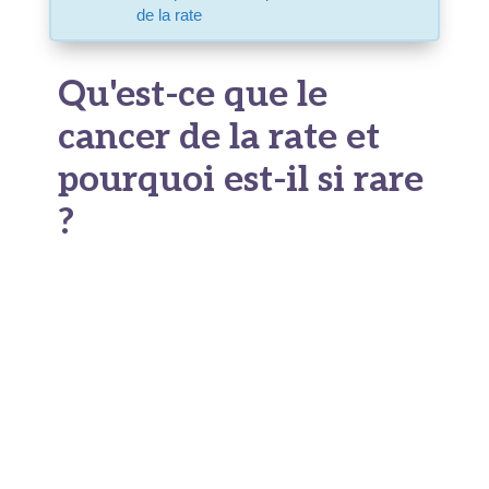
de la rate
Qu'est-ce que le
cancer de la rate et
pourquoi est-il si rare
?
Où se trouve la rate et
à quoi sert-elle ?
La rate, cet organe situé sous les côtes à gauche
de l’abdomen, joue un rôle essentiel dans notre
système immunitaire et dans le filtrage du sang.
Elle élimine les vieux globules rouges et aide à
combattre les infections. Pourtant, malgré son