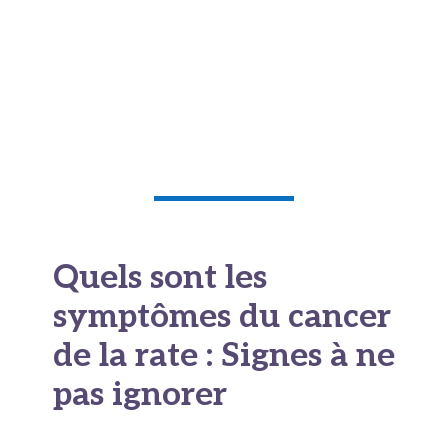
Cette distinction peut sembler technique, mais
elle est fondamentale pour comprendre le
pronostic et le traitement. Un cancer du sein
avec métastases spléniques reste avant tout un
cancer du sein à traiter comme tel.
Quels sont les
symptômes du cancer
de la rate : Signes à ne
pas ignorer