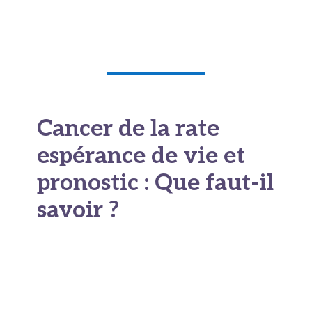
Cancer de la rate
espérance de vie et
pronostic : Que faut-il
savoir ?
C’est souvent la question qui brûle les lèvres dès
qu’on prononce le mot cancer : combien de
temps ? Quelle est l’espérance de vie ? Et c’est
normal. Mais dans le cas du cancer de la rate,
la