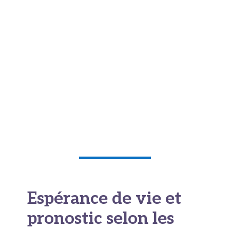
même en
essayant de s’alimenter
. Cette
dénutrition affaiblit le système immunitaire, rend
le corps plus vulnérable aux infections et
ralentit tous les processus de guérison.
Dans la pratique, on remarque souvent que c’est
cette défaillance multi-organique progressive,
poumons qui ne fonctionnent plus
, cœur fatigué,
corps épuisé, qui provoque finalement le décès,
plutôt qu’un événement brutal unique.
Espérance de vie et
pronostic selon les