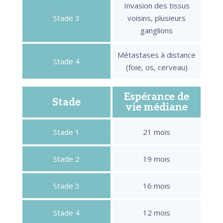
Invasion des tissus
Stade 3
voisins, plusieurs
ganglions
Métastases à distance
Stade 4
(foie, os, cerveau)
Espérance de
Stade
vie médiane
Stade 1
21 mois
Stade 2
19 mois
Stade 3
16 mois
Stade 4
12 mois