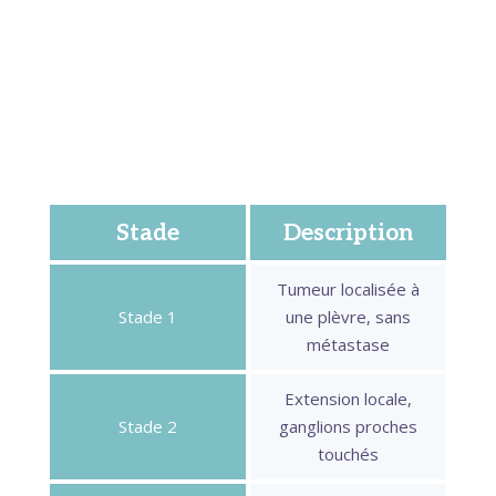
Malheureusement, le mésothéliome est souvent
découvert tardivement, car ses symptômes
initiaux, essoufflement léger, douleur thoracique
sourde, sont facilement confondus avec d’autres
problèmes respiratoires moins graves.
Stade
Description
Tumeur localisée à
Stade 1
une plèvre, sans
métastase
Extension locale,
Stade 2
ganglions proches
touchés