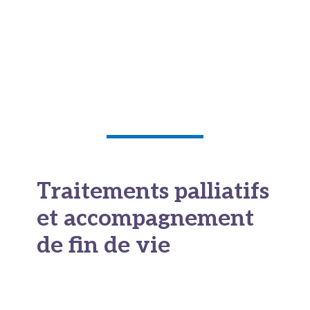
Et contrairement à ce qu’on pourrait craindre,
beaucoup de décès liés au mésothéliome
surviennent dans un
état de conscience
altérée
qui épargne au patient la détresse
psychologique de ses derniers instants.
Traitements palliatifs
et accompagnement
de fin de vie
Arriver en phase terminale ne signifie pas qu’il
n’y a plus rien à faire, au contraire. Les soins