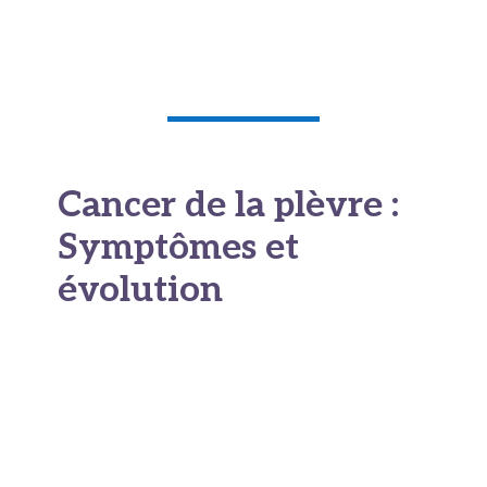
Cancer de la plèvre :
Symptômes et
évolution
Parler de la phase terminale n’est jamais facile,
mais savoir à quoi s’attendre aide souvent les
familles à se préparer et à mieux accompagner
leur proche. Les médecins parlent généralement
de
phase terminale
lorsque les traitements ne