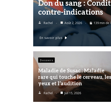
Don du sang : Condit
contre-indications
Rachel
Août 2, 2026
139 min de 
En savoir plus
Dossiers
Maladie de Susac : Maladie
rare qui touche le cerveau, le
yeux et l’audition
Rachel
Juil 15, 2026