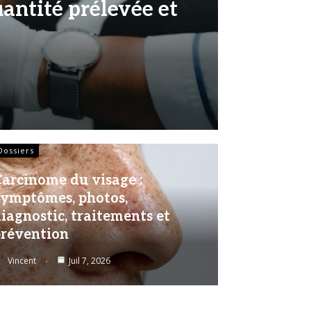
uantité prélevée et
Dossiers
arcinome du visage :
ymptômes, photos,
iagnostic, traitements et
révention
Vincent
Juil 7, 2026