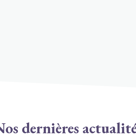
gne de
Ressourc
Soutenir et
cette malad
ste compte
et votre
social est 
re le cancer peut faire la
atteints de
e bénévolat, le don, ou
soutien au
 votre entourage, chaque
nombreuses
 la vie des personnes
patients et
après jour, la sensibilisation
os dernières actualit