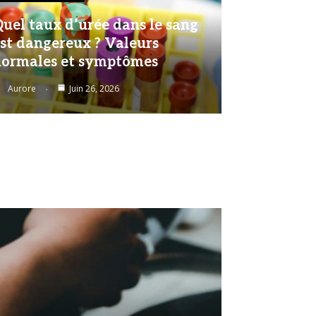
uel taux d’urée dans le sang
st dangereux ? Valeurs
ormales et symptômes
Aurore
Juin 26, 2026