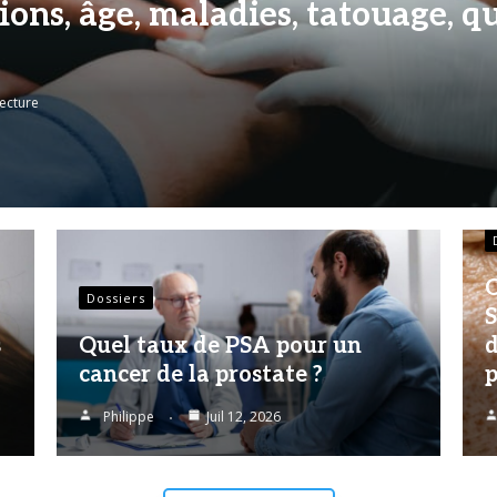
ions, âge, maladies, tatouage, q
lecture
C
Dossiers
S
s
Quel taux de PSA pour un
d
cancer de la prostate ?
p
Philippe
Juil 12, 2026