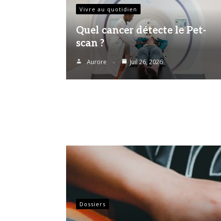
Vivre au quotidien
Quel cancer détecte le Pet-
scan ?
Aurore
Juil 26, 2026
Dossiers