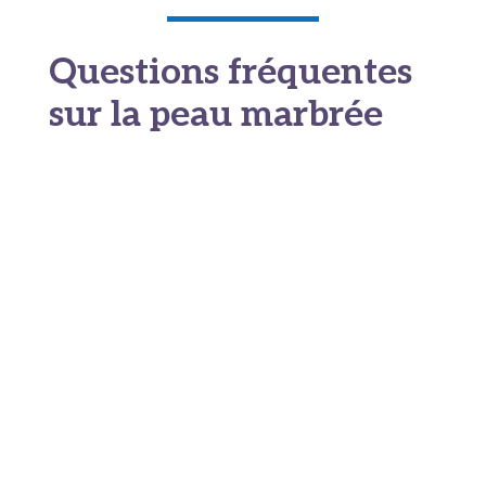
Questions fréquentes
sur la peau marbrée
Dans l’immense majorité des cas, non. Une
peau marbrée temporaire, déclenchée par le
froid ou un petit coup de fatigue, n’a rien
d’inquiétant.
C’est juste une réaction de vos
vaisseaux sanguins qui se contractent de
façon inégale
. Maintenant, si les marbrures
deviennent permanentes ou s’accompagnent de
douleurs, de gonflements ou d’autres
symptômes bizarres, là oui, il faut consulter.