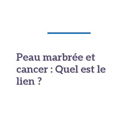
Peau marbrée et
cancer : Quel est le
lien ?
Livedo reticularis
Est-ce que la peau marbrée peut être un signe
de cancer ?
Très rarement
. Mais dans certains
contextes bien précis, oui, cela peut faire partie
d’un tableau clinique plus large.