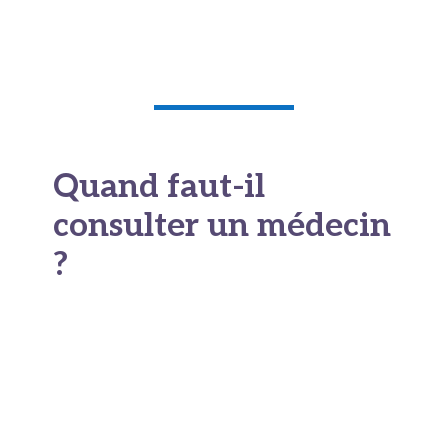
Lire également notre article sur
le don
d’organes ici
Quand faut-il
consulter un médecin
?
A quel moment doit-on
s’inquiéter et consulter
?
Première règle de base : si la peau marbrée
apparaît au froid et disparaît à la chaleur, sans