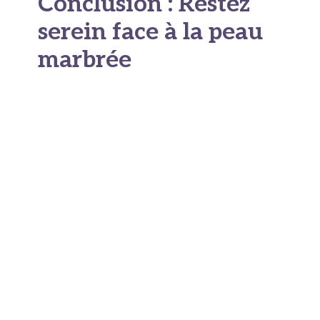
Conclusion : Restez
serein face à la peau
marbrée
La peau marbrée impressionne, mais dans la
grande majorité des cas, elle est bénigne et liée
au froid, à la fatigue ou à la circulation. Elle
disparaît souvent d’elle-même et n’a rien à voir
avec un cancer.
L’essentiel est simple :
observez sans paniquer.
Si les marbrures persistent, s’aggravent ou
s’accompagnent d’autres symptômes, consultez
votre médecin pour être rassuré. Ni dramatiser,
ni ignorer, juste rester attentif et mesuré.