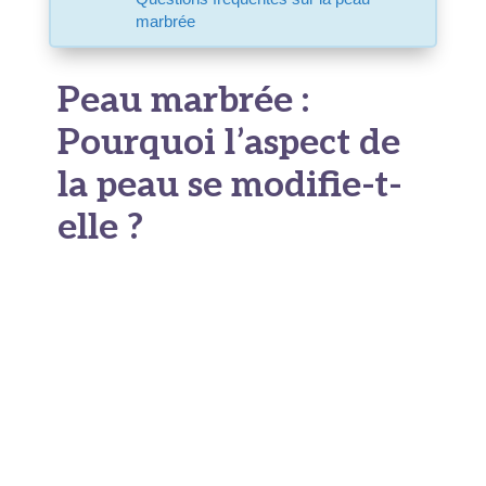
marbrée
Peau marbrée :
Pourquoi l’aspect de
la peau se modifie-t-
elle ?
Ces marbrures cutanées apparaissent quand les
petits vaisseaux sanguins sous la peau se
contractent ou se dilatent de façon inégale. Le
résultat visuel ? Un dessin réticulé, parfois très
visible, parfois plus discret. Les couleurs varient
:
du rose pâle au violet, en passant par le
bleu ou même le rouge
. L’intensité dépend de