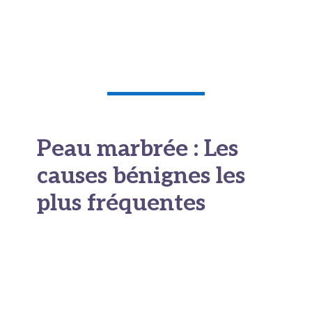
Lire également notre article sur
le lactobacillus
gasseri ici
Peau marbrée : Les
causes bénignes les
plus fréquentes
Le froid et les troubles
de la circulation
Le froid est le déclencheur numéro un des
marbrures cutanées
. Dès que la température