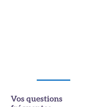
IMOCA, fiche skipper « Charlie Dalin »
France 3 Normandie, « Mort de Charlie Dalin
»
France Info, « Le combat de Charlie Dalin
contre la maladie »
Gallimard, fiche du livre « La force du destin »
Société canadienne du cancer, « Tumeurs
stromales gastro-intestinales »
Manuels MSD, « Tumeurs stromales gastro-
intestinales »
Vos questions