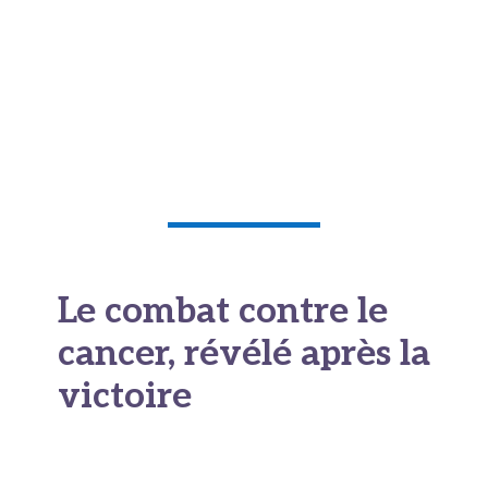
Le combat contre le
cancer, révélé après la
victoire
Derrière l’exploit se cachait une réalité
longtemps tenue secrète.
Charlie Dalin
a couru