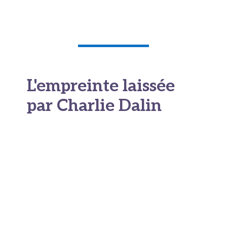
voies biliaires ici
L'empreinte laissée
par Charlie Dalin
La mort de
Charlie Dalin
a provoqué une
vague d’émotion sur les pontons et au-delà. À
Concarneau, où il vivait avec son épouse
Perrine et leur fils Oscar, les hommages se sont
multipliés. Marins et anonymes ont salué un
coureur discret, respecté autant pour son talent
que pour sa simplicité.