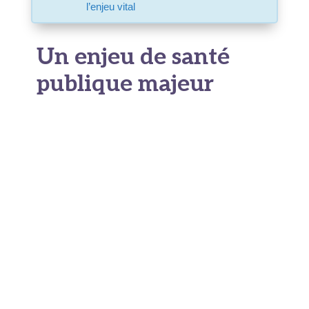
l’enjeu vital
Un enjeu de santé
publique majeur
Selon les données de Santé publique France, on
dénombre chaque année entre 40 000 et 50 000
arrêts cardiaques extrahospitaliers sur le
territoire.
Le taux de survie global reste
dramatiquement bas
, autour de 5 à 7 %. Ce
chiffre contraste fortement avec celui de pays
comme les Pays-Bas ou le Danemark, où un
maillage dense de défibrillateurs accessibles au
public, combiné à des programmes de formation
aux gestes de premiers secours, a permis de
porter le taux de survie au-delà de 20 %.