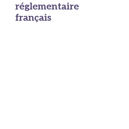
réglementaire
français
La France a progressivement renforcé son
dispositif législatif en matière de défibrillateurs.
Le décret du 19 décembre 2018 a rendu
obligatoire l’installation d’un DAE
dans
l’ensemble des établissements recevant du public
(ERP), selon un calendrier échelonné par
catégorie. Depuis le 1er janvier 2022, cette
obligation s’étend aux ERP de catégorie 5, c’est-
à-dire les structures accueillant moins de 200
personnes.
Concrètement, sont désormais concernés les
mairies, les équipements sportifs, les