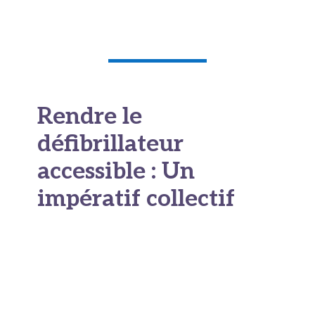
Rendre le
défibrillateur
accessible : Un
impératif collectif
L’installation d’un défibrillateur ne suffit pas en
soi. Encore faut-il qu’il soit visible, accessible et
que les personnes présentes sachent l’utiliser.
La signalétique joue un rôle essentiel : un DAE
correctement signalé par des panneaux