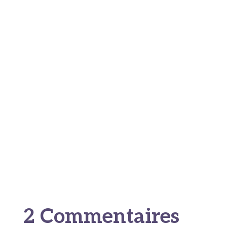
atteindre un maillage comparable à celui de ses
voisins européens les plus performants.
L’enjeu dépasse largement la simple conformité
réglementaire. Il s’agit d’un véritable choix de
société, où chaque établissement équipé
contribue à renforcer la chaîne de survie et à
faire reculer la mortalité par
arrêt cardiaque
.
Les solutions existent, les coûts sont maîtrisés :
il ne manque plus que la volonté d’agir
.
2 Commentaires