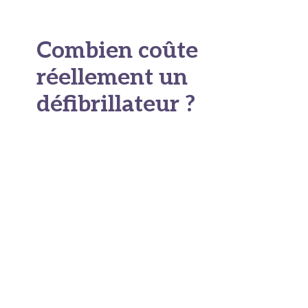
Combien coûte
réellement un
défibrillateur ?
C’est la question que se posent la plupart des
responsables d’établissements. Et la réponse est
souvent plus accessible qu’ils ne l’imaginent.
Le
prix d’acquisition d’un DAE varie
selon le
type d’appareil, la marque et les services
associés. En 2026, les tarifs du marché se situent
dans une fourchette de 1 000 à 2 000 euros HT
pour un appareil neuf, avec un cœur de marché
autour de 1 200 à 1 500 euros.