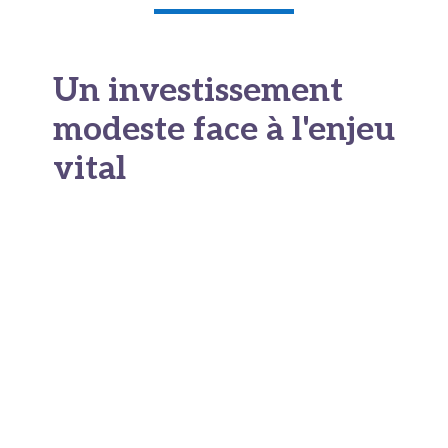
Un investissement
modeste face à l'enjeu
vital
Ramené à sa durée de vie de 8 à 10 ans, un
défibrillateur représente un coût annuel de 250
à 500 euros selon les options retenues. C’est un
investissement dérisoire au regard de son
potentiel :
chaque appareil installé dans un
lieu public augmente statistiquement les
chances de survie
en cas d’arrêt cardiaque
dans son périmètre. La France dispose encore
d’une marge de progression importante pour