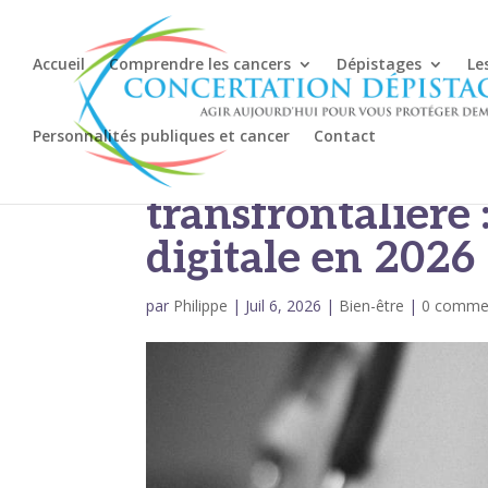
Accueil
Comprendre les cancers
Dépistages
Le
Personnalités publiques et cancer
Contact
L’asymétrie de l
transfrontalière 
digitale en 2026
par
Philippe
|
Juil 6, 2026
|
Bien-être
|
0 commen