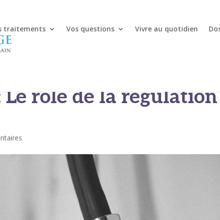
s traitements
Vos questions
Vivre au quotidien
Dos
’information dans la san
: Le rôle de la régulation
taires