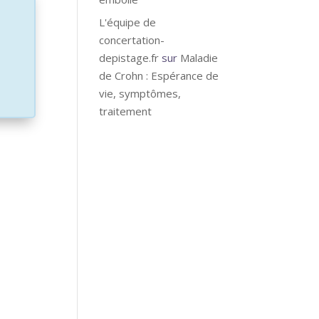
L'équipe de
concertation-
depistage.fr
sur
Maladie
de Crohn : Espérance de
vie, symptômes,
traitement
itué à
urisme
e
ent