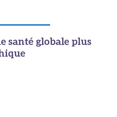
cluster médical concerné.
e santé globale plus
thique
ère entre aujourd’hui dans une ère de maturité où l’asymétrie de
mie du patient. La numérisation, lorsqu’elle est opérée par des reg
es cliniques, s’impose comme
l’infrastructure invisible indispe
ager, le choix médical transfrontalier n’est plus un pari logistique, 
ée par des données vérifiées, transparentes et hautement sécurisé
oin de toi ici