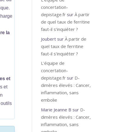
concertation-
ique.
depistage.fr
sur
À partir
charge
de quel taux de ferritine
faut-il s’inquiéter ?
re la
Joubert
sur
À partir de
quel taux de ferritine
faut-il s’inquiéter ?
L'équipe de
concertation-
depistage.fr
sur
D-
es et
dimères élevés : Cancer,
s et
inflammation, sans
un
embolie
outils
Marie Jeanne B
sur
D-
dimères élevés : Cancer,
inflammation, sans
embolie