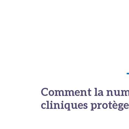
patients vers les établissements maximisan
accréditations médicales.
En économie de la santé, cette absence de
et de sélection adverse. Ne pouvant disting
réglementées, les usagers développaient une
marché et
restaurer la confiance publiq
mécanismes d’audit basés sur la standardisa
Comment la numé
cliniques protège
La maturation du secteur a mis en lumière l