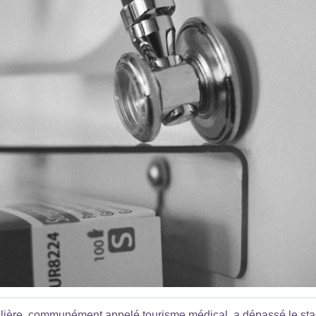
alière, communément appelé tourisme médical, a dépassé le st