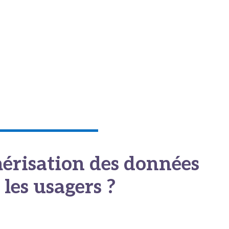
t leurs propres marges plutôt que vers ceux garantissant les meil
 données vérifiées et centralisées engendre un phénomène d’aléa 
uer les cliniques de haute qualité des structures low-cost sous-
 méfiance légitime, limitant la pérennité du secteur. Pour assaini
ue
, l’écosystème de la santé digitale a dû concevoir de nouveaux
tion et l’indépendance éditoriale.
risation des données
 les usagers ?
a nécessité de remplacer les courtiers commerciaux par des tiers 