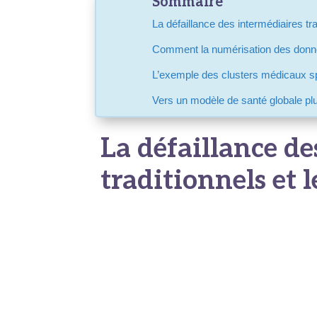
Sommaire
La défaillance des intermédiaires tr
Comment la numérisation des donné
L’exemple des clusters médicaux spé
Vers un modèle de santé globale plu
La défaillance de
traditionnels et 
Pour le grand public, l’évaluation de la co
des milliers de kilomètres constitue un ar
médical, les patients dépendaient presque 
forums numériques fragmentés ou d’agences
selon un modèle basé sur des
commissions