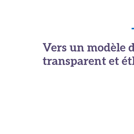
également la réputation internationale du 
Vers un modèle d
transparent et é
Le développement de la santé transfrontali
l’information s’efface au profit de l’autono
d’information rigoureux et indépendants d
à la sécurité sanitaire globale
. Pour l’us
une stratégie de santé rationnelle, encadr
Découvrez également notre article
prends s