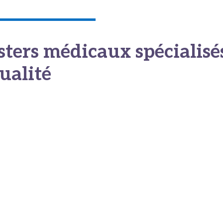
sters médicaux spécialisé
qualité
e est particulièrement visible dans les grands hubs médicaux
 les soins esthétiques et capillaires, ou de l’Europe de l’Est pour
 comparatifs non biaisés a profondément modifié les stratégies d
atientèle européenne de plus en plus exigeante, les cliniques ne
vement dans le référencement payant ou les campagnes publicitai
objectifs et mesurables ont instauré
une dynamique de valorisa
rmais incités à réinvestir leurs capitaux dans l’acquisition de
e de leurs équipes médicales et le maintien d’une implication dire
res. Ce basculement
protège non seulement le patient
, mais pé