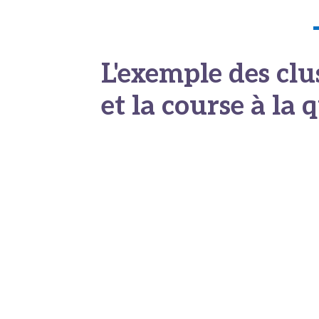
L'exemple des clu
et la course à la 
L’impact de cette régulation
par la donné
internationaux, à l’instar de la Turquie pour
l’odontologie avancée. L’émergence d’index
offreurs de soins locaux. Pour capter une p
peuvent plus se contenter d’investir massi
Les classements reposant sur des critères 
de la qualité
. Les établissements sont déso
technologies de pointe, la formation continu
chirurgien à chaque étape clé des procédu