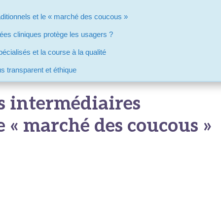
aditionnels et le « marché des coucous »
es cliniques protège les usagers ?
cialisés et la course à la qualité
s transparent et éthique
s intermédiaires
le « marché des coucous »
mpétence d’un chirurgien ou de la conformité d’un bloc opératoire s
bitrage à risque. Durant la première phase de développement du to
exclusivement de témoignages informels sur les réseaux sociaux, d
 d’intermédiation traditionnelles. Or, ces agences, opérant souv
 commerciales occultes
, avaient tendance à orienter les flux de