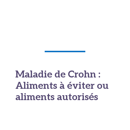
chirurgie ne guérit pas la maladie de Crohn.
L’inflammation
peut réapparaître ailleurs ou
au niveau des zones d’anastomose (sutures).
D’où l’importance d’un traitement préventif
post-opératoire dans la plupart des cas.
Maladie de Crohn :
Aliments à éviter ou
aliments autorisés
Mode de vie adaptés et
principes alimentaires