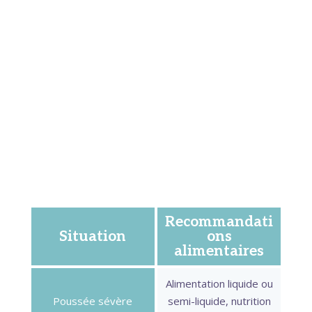
dénutrition importante,
la nutrition entérale
peut être proposée.
Il s’agit d’une alimentation
liquide, complète sur le plan nutritionnel,
administrée par une sonde naso-gastrique ou
directement bue. Fait intéressant, au-delà de son
aspect nutritionnel, cette approche a démontré
un véritable effet thérapeutique sur
l’inflammation intestinale, particulièrement chez
les enfants.
Recommandati
Situation
ons
alimentaires
Alimentation liquide ou
Poussée sévère
semi-liquide, nutrition