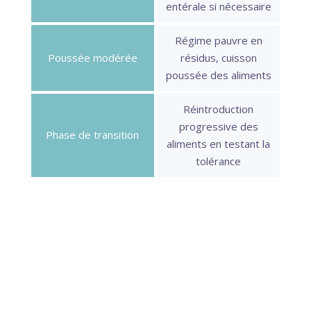
entérale si nécessaire
Régime pauvre en
Poussée modérée
résidus, cuisson
poussée des aliments
Réintroduction
progressive des
Phase de transition
aliments en testant la
tolérance
L’hydratation
ne doit jamais être négligée,
surtout en cas de diarrhées fréquentes qui
peuvent entraîner une déshydratation. L’eau
plate est généralement bien tolérée,
éventuellement enrichie en sels minéraux si les
pertes sont importantes. Les boissons