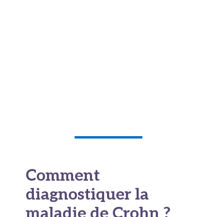
Quant à la durée des phases de rémission
,
elle varie énormément d’un patient à l’autre.
Certains chanceux connaissent des années de
tranquillité relative, tandis que d’autres jonglent
avec des poussées tous les quelques mois. Le
traitement de fond, quand il est bien adapté,
permet d’allonger significativement ces périodes
d’accalmie.
Comment
diagnostiquer la
maladie de Crohn ?