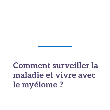
séances. Les
biphosphonates
, comme l'acide
zolédronique, renforcent les os fragilisés et
réduisent le risque de fractures pathologiques.
Ils sont souvent prescrits en parallèle du
traitement principal.
Comment surveiller la
maladie et vivre avec
le myélome ?
La
maladie de Kahler
nécessite un suivi
régulier et rigoureux. Le bilan sanguin,