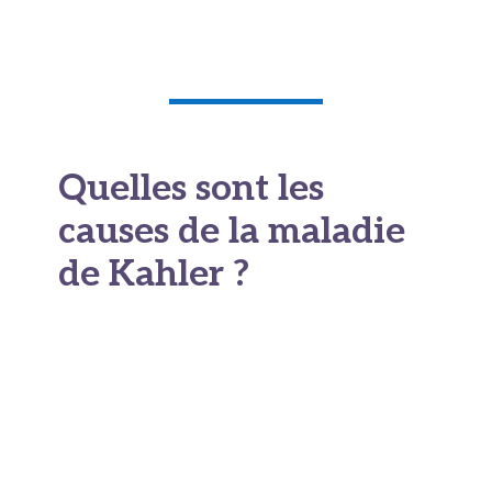
vieillissement de la population.
Quelles sont les
causes de la maladie
de Kahler ?
Les causes exactes du myélome multiple ne sont
pas encore pleinement élucidées. On ne
"
attrape
" pas la maladie de Kahler comme une
infection. Il n'existe pas de comportement précis
qui la déclenche à coup sûr.