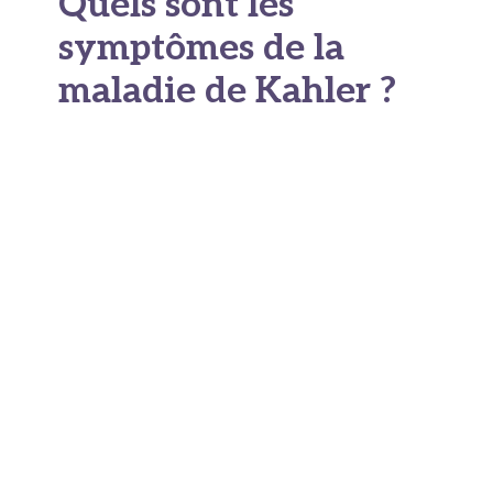
Quels sont les
symptômes de la
maladie de Kahler ?
C'est l'une des difficultés majeures de ce cancer.
Les
premiers symptômes du myélome
sont
souvent discrets et non spécifiques. La maladie
peut évoluer en silence pendant plusieurs
années. Un
myélome asymptomatique
(smoldering myeloma) peut ainsi être surveillé
pendant plusieurs années, sans critères de
myélome actif (critères CRAB ou atteinte
d'organe), avant qu'un traitement ne devienne
nécessaire.