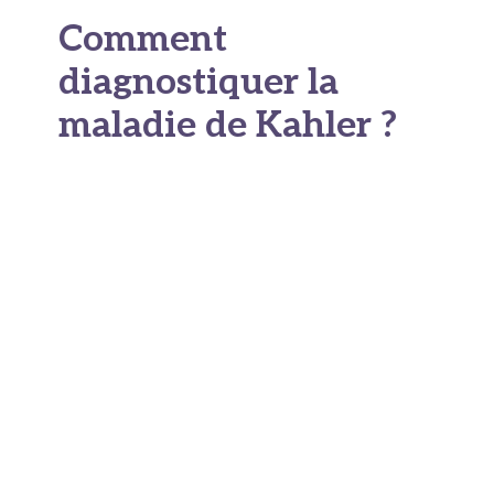
Comment
diagnostiquer la
maladie de Kahler ?
Le
diagnostic biologique de la maladie de
Kahler
repose sur un ensemble d'examens
complémentaires. Un seul résultat ne suffit pas :
c'est le faisceau d'arguments qui confirme le
diagnostic.
La prise de sang et le
bilan sanguin
La première étape est souvent une
prise de