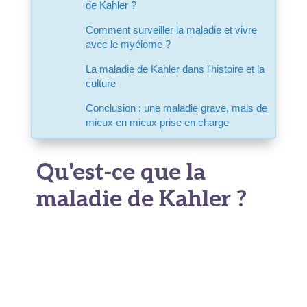
de Kahler ?
Comment surveiller la maladie et vivre
avec le myélome ?
La maladie de Kahler dans l'histoire et la
culture
Conclusion : une maladie grave, mais de
mieux en mieux prise en charge
Qu'est-ce que la
maladie de Kahler ?
La
maladie de Kahler
est un cancer de la
moelle osseuse. Elle est aussi connue sous le
nom de
myélome multiple
, de myélomatose ou
de myélome plasmocytaire. Elle tient son nom