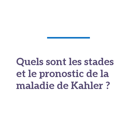
invisibles à la radiographie.
Le scanner
et la TEP
permettent de repérer les
lésions osseuses
et
de surveiller l'évolution.
Quels sont les stades
et le pronostic de la
maladie de Kahler ?
La maladie est classée selon
le système ISS
(International Staging System)
, qui repose sur
des marqueurs biologiques simples : le taux de
bêta-2-microglobuline et d’albumine. Une
classification révisée
(R-ISS) intègre désormais