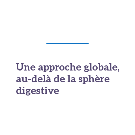
Une approche globale,
au-delà de la sphère
digestive
Le microbiote ne se limite pas à l’intestin. Les
interactions entre flore intestinale, système
nerveux et système immunitaire illustrent la
complexité des mécanismes en jeu.
Stress