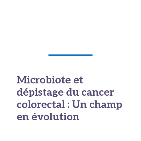
d’information. Cette concertation
permet
d’éviter l’automédication inadaptée
et de
privilégier une stratégie cohérente avec les
objectifs de prévention.
Microbiote et
dépistage du cancer
colorectal : Un champ
en évolution
Le lien entre microbiote et cancer colorectal fait