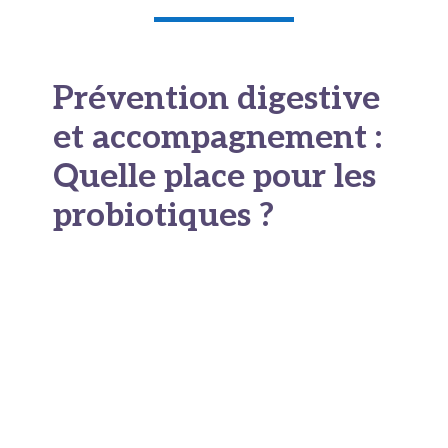
Prévention digestive
et accompagnement :
Quelle place pour les
probiotiques ?
Si l’alimentation riche en fibres, en fruits et
légumes variés constitue la base d’un microbiote
diversifié, certaines situations peuvent justifier
un soutien ciblé. Après une antibiothérapie, en
cas de troubles digestifs récurrents ou lors de
périodes de stress prolongé,
la restauration
de l’équilibre microbien
peut faire partie de la