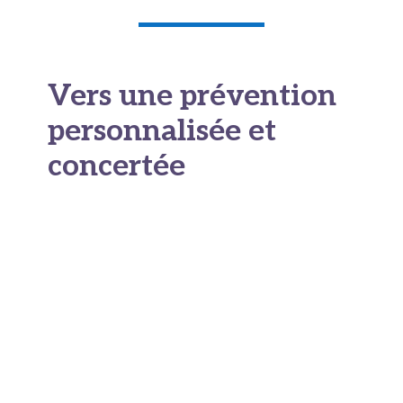
Vers une prévention
personnalisée et
concertée
L’intégration du microbiote dans les réflexions
sur la prévention illustre l’évolution vers une
médecine plus personnalisée. Les programmes
de dépistage restent des piliers incontournables,
mais
ils gagnent à être complétés par une
attention accrue
aux facteurs de mode de vie
et aux déterminants biologiques individuels.
En pratique, cela suppose une collaboration