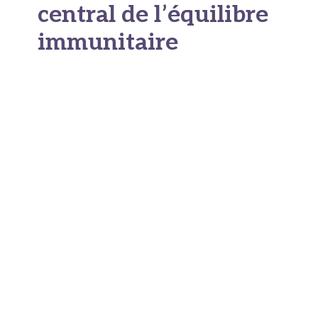
central de l’équilibre
immunitaire
Le microbiote intestinal agit comme une
interface entre l’organisme et son
environnement.
Il participe à la maturation
du système immunitaire
, à la régulation des
réponses inflammatoires et à la protection
contre certains agents pathogènes. Un
déséquilibre, appelé dysbiose, a été associé à
diverses pathologies : troubles digestifs
chroniques, maladies inflammatoires, obésité,
diabète de type 2 ou encore certaines
pathologies auto-immunes.
Dans une logique de prévention, ces données