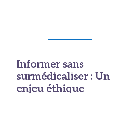
s’inscrit dans un ensemble cohérent de
mesures
visant à soutenir les fonctions
physiologiques naturelles.
Informer sans
surmédicaliser : Un
enjeu éthique
L’essor des compléments alimentaires et des
produits liés au microbiote soulève également
des questions d’information et de régulation.
Entre promesses exagérées et données
scientifiques en constante évolution, le risque de