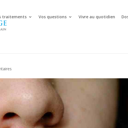
s traitements
Vos questions
Vivre au quotidien
Dos
s dure une crise d’herp
taires