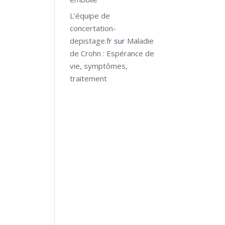
L'équipe de
concertation-
depistage.fr
sur
Maladie
cts
de Crohn : Espérance de
vie, symptômes,
e et
traitement
ontre
ns
ais
s. Des