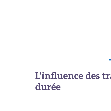
appelées ulcérations, souvent douloureuses
Le processus de séchage s’enclenche ensuit
lésion, marquant le début de la phase de cic
La chute de la croûte, sans laisser de cicatri
Lire également notre article sur
l’albumine 
L'influence des t
durée
Le déroulement naturel d’une crise peut êt
peuvent intervenir pour écourter cet épiso