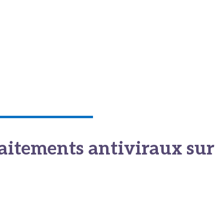
.
e rapidement sur la zone touchée. Une croûte jaunâtre se forme s
atrisation. La contagiosité diminue fortement à ce stade.
ce, marque la fin de l’épisode visible.
élevée, basse, dans le sang ici
raitements antiviraux sur
re modifié. Voyons comment les traitements, notamment le valacic
de.