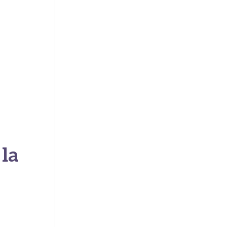
ur la
 la
lovir,