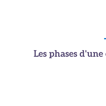
La gestion de cette forme d’herpès implique
valaciclovir pour l’herpès labial adapté au 
Découvrez également notre article
combien
Les phases d'une 
Après avoir vu que la durée d’une crise d’he
d’une récidive, il est utile de comprendre 
Les signes avant-cou
Cette première phase, souvent discrète, marq
picotements caractéristiques, des démangeai