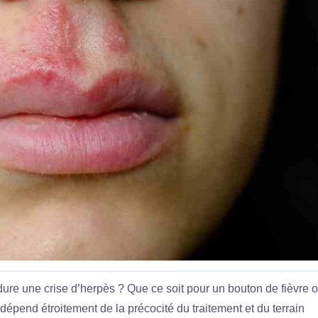
e une crise d’herpès ? Que ce soit pour un bouton de fièvre 
n dépend étroitement de la précocité du traitement et du terrain