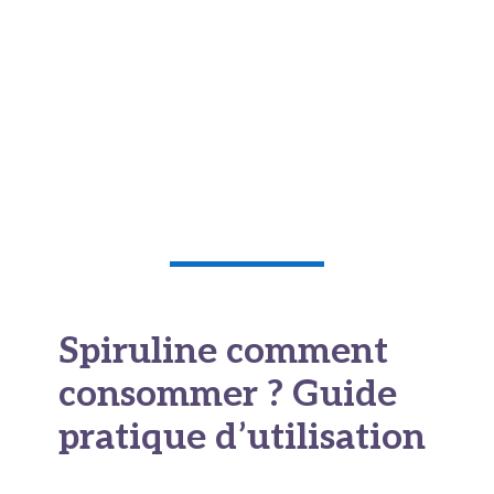
qualité dépend davantage des conditions de
production que du pays d’origine. Néanmoins, les
spirulines cultivées en France, Hawaï ou en
Californie sont généralement soumises à des
contrôles rigoureux. À l’inverse, certaines
productions asiatiques ont parfois été épinglées
pour des problèmes de contamination.
Spiruline comment
consommer ? Guide
pratique d’utilisation