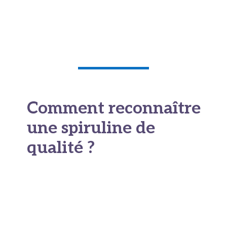
se résoudre rapidement. S’ils persistent au-delà
d’une semaine, il vaut mieux revoir son dosage
ou consulter un professionnel de santé.
Comment reconnaître
une spiruline de
qualité ?
Face à l’explosion de l’offre, distinguer un
produit premium d’un produit médiocre ou
potentiellement dangereux devient important.
Plusieurs critères permettent d’orienter son