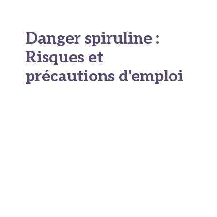
Danger spiruline :
Risques et
précautions d'emploi
Contre-indications
spiruline
Malgré ses nombreux bienfaits,
elle ne
convient pas à tout le monde
. Certaines
situations médicales spécifiques doivent inciter à
la prudence, voire à l’évitement total.
Les personnes souffrant de maladies auto-
immunes comme la phénylcétonurie, le lupus, la