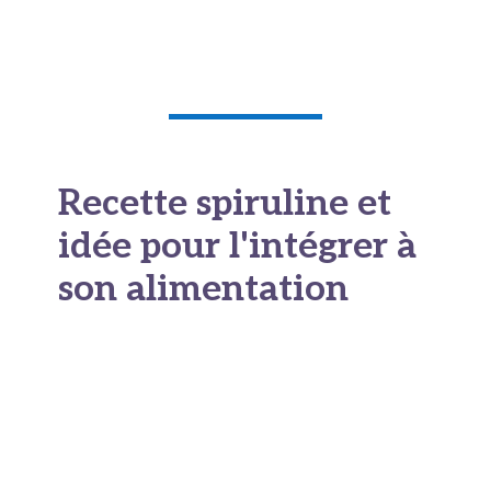
approche minimise les risques d’inconfort
digestif et permet à l’organisme de s’adapter.
Recette spiruline et
idée pour l'intégrer à
son alimentation
Astuces culinaires pour
intégrer agréablement
la spiruline
Le goût caractéristique de la spiruline (que
certains comparent à celui des fruits de mer ou