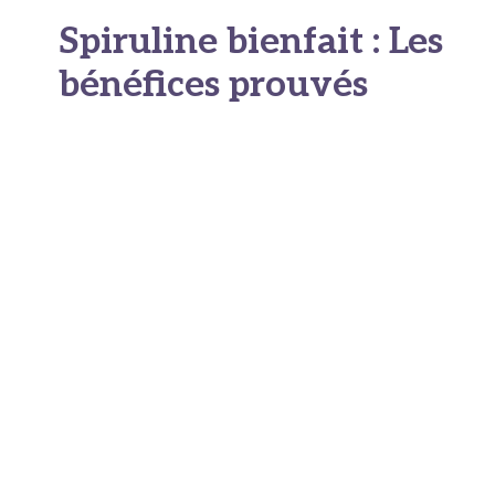
Spiruline bienfait : Les
bénéfices prouvés
Effets sur le système
immunitaire
Parmi les bienfaits les mieux documentés de la
spiruline figure son action sur nos défenses
naturelles. Elle ne se contente pas de
« booster » l’immunité de façon générique
comme on l’entend souvent, son action est plus
subtile et scientifiquement étayée.
Phycocyanine bienfaits :
La phycocyanine, ce
pigment bleu caractéristique, a démontré des
propriétés anti-inflammatoires significatives