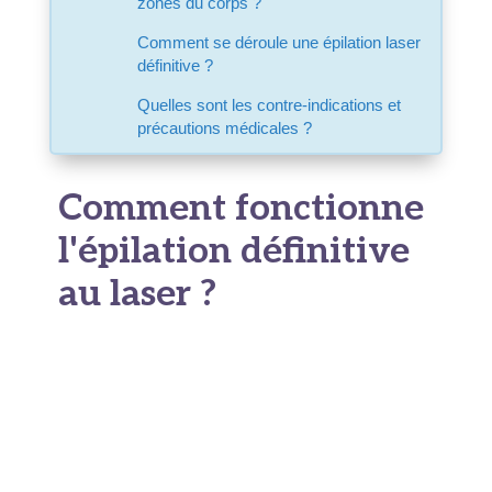
zones du corps ?
Comment se déroule une épilation laser
définitive ?
Quelles sont les contre-indications et
précautions médicales ?
Comment fonctionne
l'épilation définitive
au laser ?
Le principe, en théorie, paraît assez simple. Le
laser émet une lumière intense
qui va cibler la
mélanine
, ce pigment foncé qu'on trouve
naturellement dans le poil. Cette lumière se
transforme en chaleur une fois captée par le