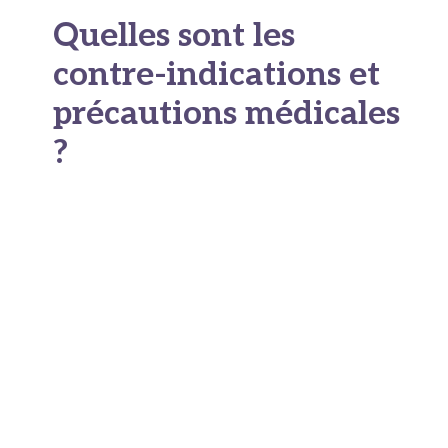
Quelles sont les
contre-indications et
précautions médicales
?
Avant de se lancer dans un traitement laser, il y
a des questions à se poser. Parce que non,
l’épilation laser n’est pas adaptée à tout le
monde, dans toutes les situations. Et c’est
normal : on parle d’un acte médical qui utilise de
l’énergie lumineuse pour détruire des cellules.
Ça ne s’improvise pas
.
La bonne nouvelle, c’est que la plupart des gens
peuvent se faire traiter sans problème. Mais il