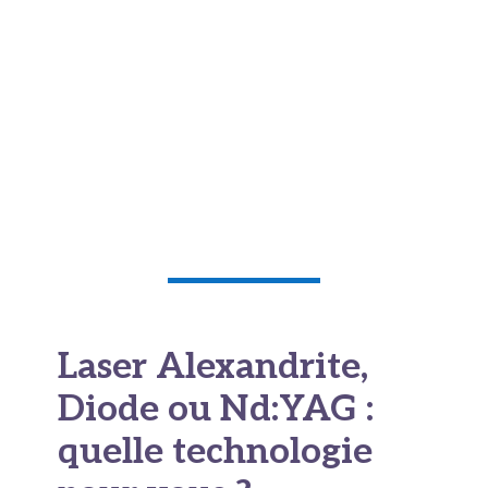
Le laser concentre l'énergie sur une longueur
d'onde spécifique, ce qui permet de cibler
uniquement le follicule pilaire sans abîmer la
peau autour. L'IPL, elle, envoie
un spectre
lumineux beaucoup plus large
, moins précis,
et donc souvent moins efficace, surtout sur les
peaux mates ou les poils clairs.
Laser Alexandrite,
Diode ou Nd:YAG :
quelle technologie