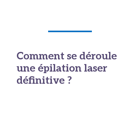
irritations du rasage, les poils incarnés, et ça
simplifie pas mal la routine.
Comment se déroule
une épilation laser
définitive ?
On ne va pas se mentir : l'épilation laser, ce n'est
pas un truc qu'on fait en une fois et hop, c'est
réglé. C'est un traitement qui s'inscrit dans la
durée, et
il faut un minimum de patience
.
Mais une fois qu'on a compris le
fonctionnement, ça devient beaucoup plus clair.