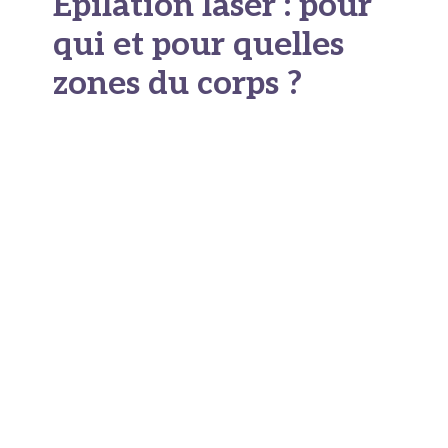
Épilation laser : pour
qui et pour quelles
zones du corps ?
Pendant longtemps, on a cru que l'épilation
laser ne marchait que sur les peaux très claires
avec des poils très noirs. Aujourd'hui, avec les
technologies récentes,
on peut traiter
presque tous les phototypes
. Presque, parce
qu'il reste encore difficile d'épiler des poils très
blonds, roux ou blancs, qui contiennent trop peu
de mélanine pour absorber correctement la
lumière laser.
En pratique, on remarque souvent que les
meilleurs résultats s'obtiennent sur des