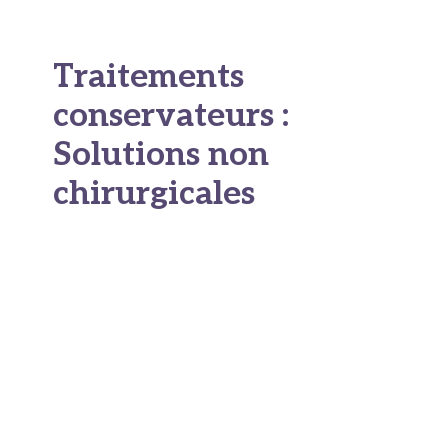
Traitements
conservateurs :
Solutions non
chirurgicales
Rééducation du
plancher pelvien : Base
de tout traitement
La rééducation périnéale constitue la pierre
angulaire du traitement conservateur. Elle est
généralement proposée en première intention
et montre des résultats significatifs dans 60 à