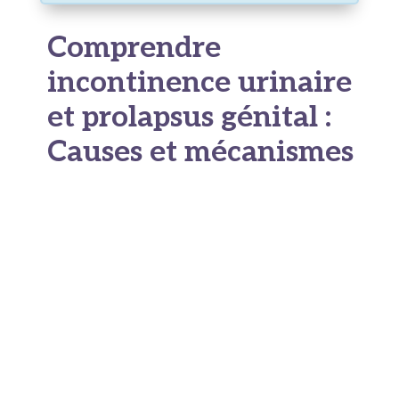
Comprendre
incontinence urinaire
et prolapsus génital :
Causes et mécanismes
Qu’est-ce que
l’incontinence urinaire
et quels sont les
différents types ?
L’incontinence urinaire se définit comme toute
perte involontaire d’urine (fuite). Ce n’est pas
une maladie en soi, mais plutôt un symptôme qui
peut résulter de différents facteurs. On