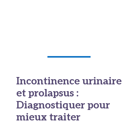
rééducation périnéale ou à certaines mesures
(perte de poids, traitement de la constipation).
Dans les cas plus marqués, seul un
pessaire
ou
une chirurgie peut corriger durablement le
prolapsus.
Incontinence urinaire
et prolapsus :
Diagnostiquer pour
mieux traiter
Le parcours de