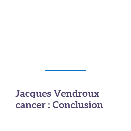
être davantage encore, car leur peau a été
exposée pendant de nombreuses décennies
et cumule les risques. Porter un écran solaire
et éviter les expositions prolongées aux
heures les plus chaudes restent des gestes
simples et efficaces.
Jacques Vendroux
cancer : Conclusion
Jacques Vendroux nous a offert quelque chose
de précieux en décidant de parler. Pas de la