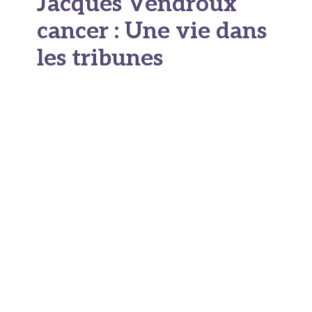
Jacques Vendroux
cancer : Une vie dans
les tribunes
Une voix
reconnaissable entre
toutes
Pour comprendre
pourquoi l'annonce de
Jacques Vendroux a eu autant d'écho, il faut
mesurer la place qu'il occupe dans la mémoire
collective des amateurs de sport en France. Né
er
le 1
mars 1948, il a consacré l'essentiel de sa
carrière au
journalisme sportif
, avec une
passion particulière pour le football. Sa voix
grave, son phrasé précis et son sens du détail