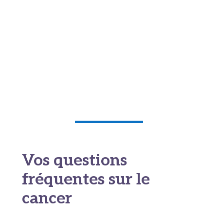
programmes de dépistage organisé, apprendre
à reconnaître les signaux d'alerte : ces actes
simples peuvent changer le cours d'une histoire.
Ils n'appartiennent pas au domaine du courage
extraordinaire, mais du bon sens ordinaire. Et
parfois, le bon sens ordinaire suffit à sauver une
vie.
Vos questions
fréquentes sur le
cancer