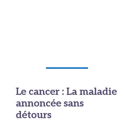
terrains de football aux plateaux de CNews, qui
explique
sa décision de parler ouvertement de
sa maladie
. On ne fait pas ce métier pendant
des décennies sans comprendre que les mots,
quand ils sont justes, peuvent aider ceux qui les
entendent.
Le cancer : La maladie
annoncée sans
détours
Un choix courageux