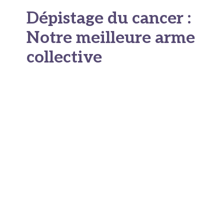
Dépistage du cancer :
Notre meilleure arme
collective
Des programmes qui
ont fait leurs preuves
La France dispose d'un système de dépistage
organisé qui, lorsqu'il est correctement suivi,
permet de réduire de façon significative la
mortalité par cancer. Ces programmes sont
gratuits, accessibles sans avance de frais et
conçus pour être aussi peu contraignants que
possible. Pourtant, les
taux de participation
restent en dessous
de ce qu'ils pourraient