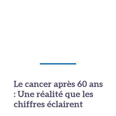
d’entre nous nous installons confortablement.
Combien de personnes repoussent un
examen
de contrôle
par manque de temps, par peur du
résultat, ou simplement parce que ça ne fait pas
encore vraiment mal ? L’histoire de Jacques
Vendroux rappelle que le cancer n’attend pas
qu’on soit prêt.
Le cancer après 60 ans
: Une réalité que les
chiffres éclairent