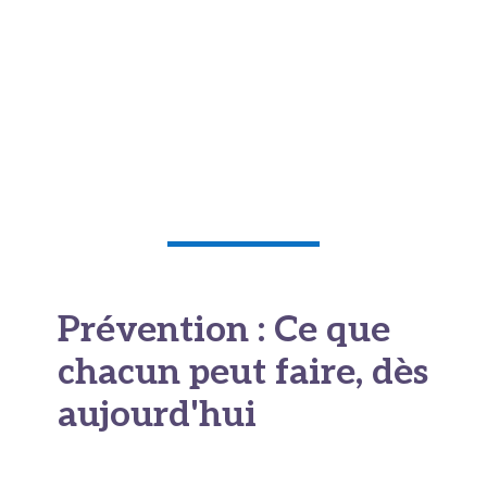
également un motif valable de consultation. De
même, tout
saignement anormal
(dans les
urines, dans les selles, ou lors d’une toux) doit
être signalé sans délai. L’âge ne suffit pas à
expliquer ces symptômes, et le médecin est
seul habilité à en déterminer l’origine.
Prévention : Ce que
chacun peut faire, dès
aujourd'hui
Jacques Vendroux