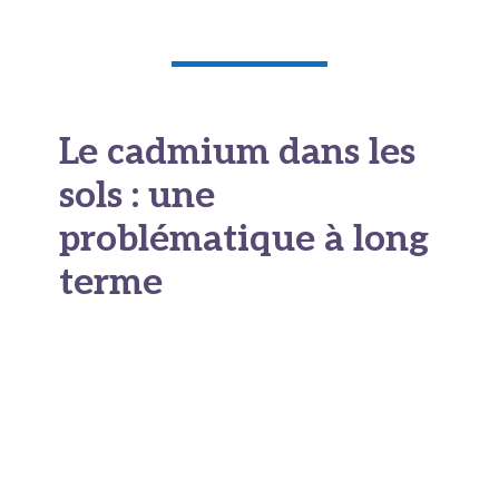
Le cadmium dans les
sols : une
problématique à long
terme
La
contamination des sols
au cadmium est un
problème qui se mesure sur des générations. Les
métaux lourds dans les sols agricoles ne
disparaissent pas. Ils se lient aux particules du
sol, migrent lentement vers les nappes
phréatiques, et continuent à être absorbés par