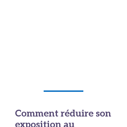
seuil.
Les autorités sanitaires publient régulièrement
des
données de surveillance sur les teneurs
en cadmium
des aliments. En France, l'Anses
mène des études de l'alimentation totale pour
estimer l'exposition réelle de la population. Ces
travaux permettent d'identifier les groupes à
risque et d'adapter les recommandations
nutritionnelles.
Comment réduire son
exposition au