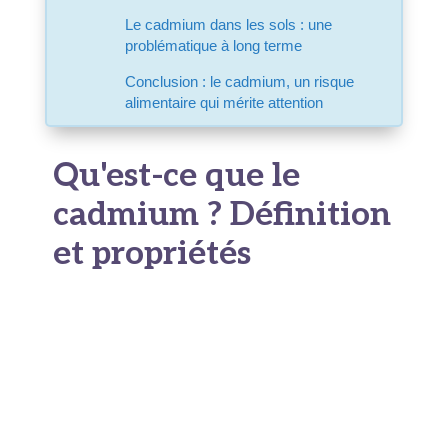
Le cadmium dans les sols : une
problématique à long terme
Conclusion : le cadmium, un risque
alimentaire qui mérite attention
Qu'est-ce que le
cadmium ? Définition
et propriétés
Le
cadmium
est un métal de transition, de
symbole Cd, classé dans le groupe 12 du tableau
périodique. Sa
définition chimique
le place
parmi les éléments naturellement présents dans
la croûte terrestre. Il apparaît souvent comme
sous-produit de l'extraction du zinc et du plomb.