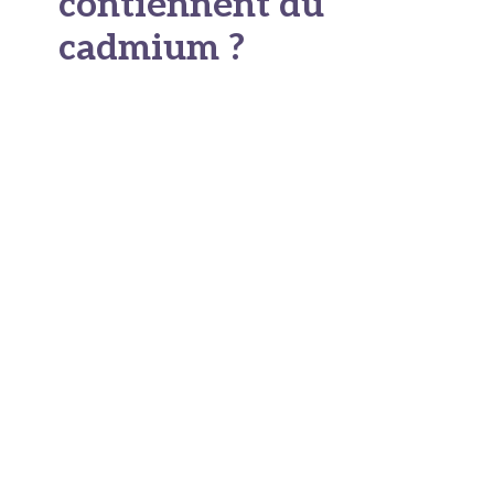
contiennent du
cadmium ?
Les céréales, le pain et
les produits dérivés
Cadmium et céréales
forment un duo
préoccupant. Le blé, le riz, le seigle et l'orge
absorbent facilement ce métal depuis les sols
enrichis en cadmium. Le
cadmium dans le pain
est une réalité que peu de consommateurs
soupçonnent. Les
terres et céréales
cultivées
sur des sols chargés en cadmium transmettent
inévitablement ce contaminant aux produits
finis.
Les céréales représentent la principale source