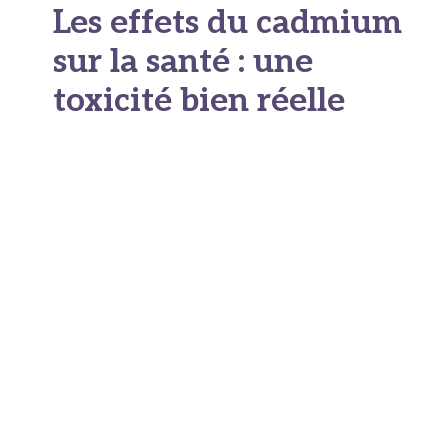
Les effets du cadmium
sur la santé : une
toxicité bien réelle
Une accumulation
progressive et
irréversible
La
toxicité du cadmium
repose sur un
mécanisme particulièrement insidieux : la
bioaccumulation
. Une fois ingéré, il est
absorbé par l'intestin et se fixe principalement
dans les reins et
le foie
. Sa
demi-vie
biologique
est estimée entre 10 et 30 ans.
Autrement dit, le cadmium accumulé pendant
l'enfance sera encore présent dans l'organisme