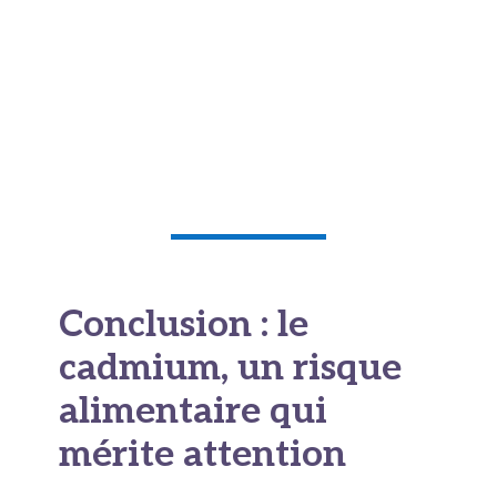
domaine. L'Union européenne travaille depuis
plusieurs années à harmoniser ces règles au
niveau continental, mais les discussions restent
complexes en raison des
enjeux économiques
et agricoles
associés à la production d'engrais
phosphatés.
Conclusion : le
cadmium, un risque
alimentaire qui
mérite attention