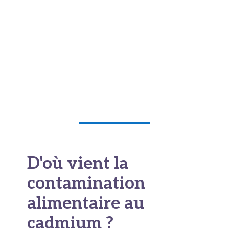
pour les
batteries nickel-cadmium
, les
pigments (le fameux
jaune de cadmium
ou
rouge de cadmium
très prisés en peinture), les
revêtements anticorrosion ou encore les
panneaux solaires à base de
cadmium zinc
telluride
. Ces usages expliquent en partie
pourquoi l'environnement en est si pollué.
D'où vient la
contamination
alimentaire au
cadmium ?