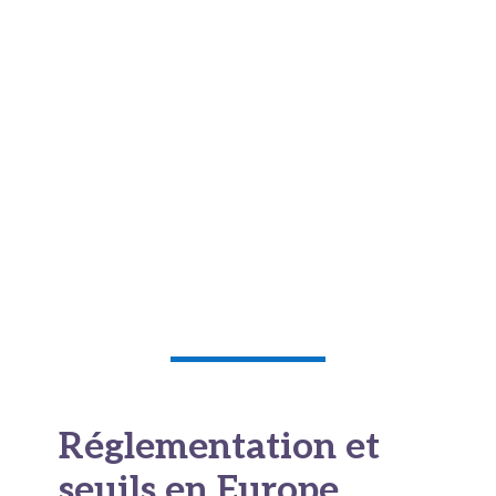
des cellules défectueuses. Ces trois actions
combinées créent un terrain propice au
développement de tumeurs malignes.
L’exposition chronique
au cadmium
représente ainsi une préoccupation importante
en matière de prévention des cancers. Et
l’alimentation représente la principale porte
d’entrée pour la population générale non
exposée professionnellement.
Réglementation et
seuils en Europe