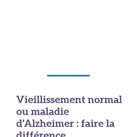
et les aides disponibles dans la région. Cette
consultation d'annonce est un moment
fondateur, qui conditionne souvent l'
adhésion
thérapeutique
ultérieure et la qualité du suivi.
Bien menée, elle peut apaiser plus qu'elle
n'angoisse, contrairement aux idées reçues. La
famille est associée si le patient le souhaite.
Vieillissement normal
ou maladie
d'Alzheimer : faire la
différence