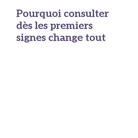
Pourquoi consulter
dès les premiers
signes change tout
Le diagnostic précoce est souvent vu comme
une mauvaise nouvelle anticipée, alors qu'il peut
surtout permettre d'agir plus tôt. En France, le
diagnostic est souvent posé plusieurs années
après l'apparition des premiers signes, ce qui
représente un délai considérable pour une
maladie évolutive. Pendant ces années perdues,
la
maladie progresse sans accompagnement
médical, sans aménagement du quotidien, sans
soutien psychologique pour la famille. Le retard
peut avoir un coût humain important.