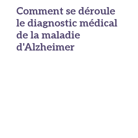
Comment se déroule
le diagnostic médical
de la maladie
d'Alzheimer
Tout commence chez le médecin traitant,
premier interlocuteur recommandé par la Haute
Autorité de Santé dans son parcours de soins.
Lors de cette consultation initiale, le médecin
écoute la plainte cognitive, interroge
l'entourage si nécessaire, et procède à un
examen clinique général afin d'éliminer d'autres
causes possibles. Il demande aussi un
bilan
sanguin complet
pour rechercher des