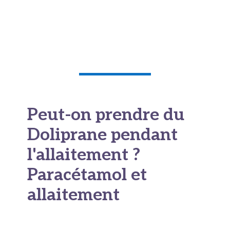
nécessaire, sans excès. La règle reste donc
simple.
Le bon usage prime sur la peur.
Lire également notre article sur
le cadmium ici
Peut-on prendre du
Doliprane pendant
l'allaitement ?
Paracétamol et
allaitement
Le paracétamol est compatible avec