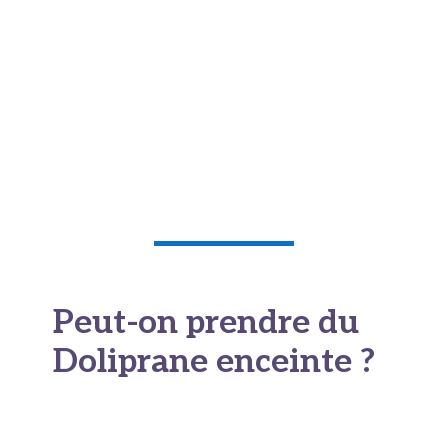
organe. En automédication, la dose maximale
recommandée chez l'adulte est de
3 g par jour
.
Certaines situations particulières peuvent
relever d'une prescription médicale différente.
On ne dépasse pas
1 gramme par prise
. On
laisse aussi au moins quatre à six heures entre
deux comprimés.
Peut-on prendre du
Doliprane enceinte ?