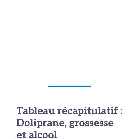
Avec l'alcool, vous restez raisonnable. Un excès
d'alcool plus du paracétamol, c'est la
combinaison à fuir. En cas de douleur après une
grosse soirée, laissez du temps à votre foie.
Enfin, dans le doute, demandez. Un
médecin
, un
pharmacien
ou une
sage-femme
répond vite
et bien. C'est toujours mieux que
l'
automédication
au hasard.
Tableau récapitulatif :
Doliprane, grossesse
et alcool