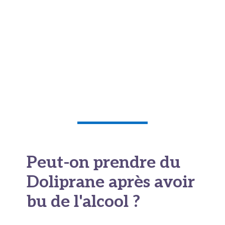
l'allaitement. Les quantités retrouvées dans le
lait maternel sont très faibles et aucun effet
particulier n'est attendu chez le nourrisson
lorsque les doses recommandées sont
respectées. Le
paracétamol allaitement
reste
donc une option de confiance pour soulager une
douleur.
Peut-on prendre du
Doliprane après avoir
bu de l'alcool ?