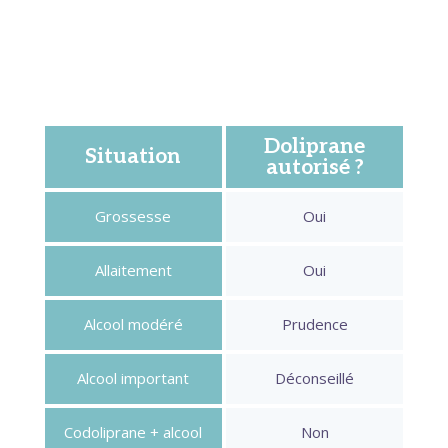
Voici un résumé visuel pour retenir l'essentiel en
un coup d'œil.
Doliprane
Situation
autorisé ?
Grossesse
Oui
Allaitement
Oui
Alcool modéré
Prudence
Alcool important
Déconseillé
Codoliprane + alcool
Non