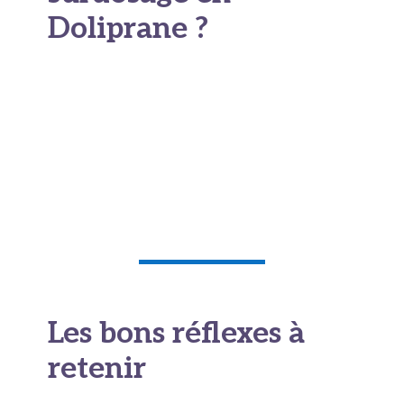
Doliprane ?
Un surdosage
en paracétamol constitue une
urgence médicale, même en l’absence de
symptômes. Contactez immédiatement un
centre antipoison, les urgences ou le 15. Une
prise en charge précoce est essentielle pour
prévenir les lésions graves du foie.
Les bons réflexes à
retenir