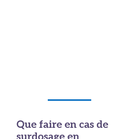
codéine et alcool
font très mauvais ménage.
Tous deux agissent sur le système nerveux.
Ensemble, ils renforcent la somnolence et
ralentissent la respiration.
Le risque dépasse alors le simple foie. On parle
d'effets sédatifs dangereux. Donc, avec un
produit contenant de la codéine, on évite
l'alcool. Cette prudence s'applique aussi aux
autres associations type Dafalgan codéine.
Que faire en cas de
surdosage en