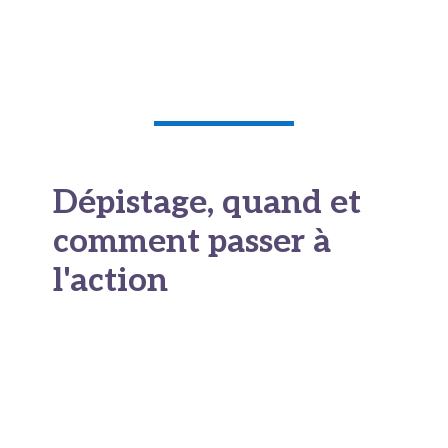
d'un coup de gros volumes en fin de journée,
mieux vaut quelques gorgées espacées qui
apaisent la soif sans surcharger la vessie.
Dépistage, quand et
comment passer à
l'action
La position française
sur le dépistage
Le dépistage du cancer de la prostate est l'un
des sujets les plus mal compris en santé