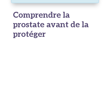
Comprendre la
prostate avant de la
protéger
À quoi sert la prostate
La prostate est une petite glande de la taille
d'une châtaigne, située sous la vessie et
entourant le début de l'urètre. Son rôle est de
produire une partie du liquide séminal qui nourrit
et transporte les spermatozoïdes. Chez
l'homme jeune, elle pèse environ 20 grammes
et ne pose aucun problème particulier. C'est
avec l'âge que les choses changent, sous l'effet