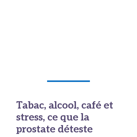
ergonomique avec découpe périnéale. Ces
ajustements paraissent anodins mais cumulent
un effet réel sur plusieurs années, surtout
combinés à une vraie activité physique en
dehors du travail.
Trente minutes de marche soutenue par jour
suffisent à amorcer la prévention.
Tabac, alcool, café et
stress, ce que la
prostate déteste