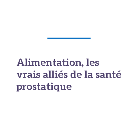
l'inverse est tout aussi vrai pour qui souhaite
une
double approche protectrice
sur le long
terme.
Alimentation, les
vrais alliés de la santé
prostatique
Ce que vous mettez dans votre assiette agit
directement sur l'inflammation prostatique et
sur l'équilibre hormonal qui régit la glande.
Plusieurs études épidémiologiques le confirment.
Un
régime de type méditerranéen
est associé