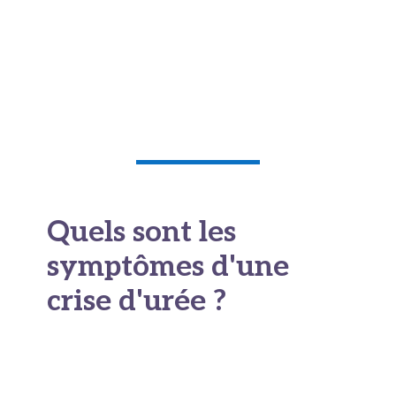
déshydratation
peut aussi donner soif, peau
sèche et vertiges. Devant ces signaux,
consultez sans tarder un professionnel de
santé. Lui seul peut relier ces symptômes à
votre bilan.
Quels sont les
symptômes d'une
crise d'urée ?
Une
crise
désigne une montée brutale et sévère
de l'
urée dans le sang
. Le corps se retrouve