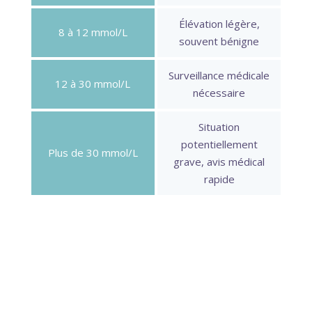
Élévation légère,
8 à 12 mmol/L
souvent bénigne
Surveillance médicale
12 à 30 mmol/L
nécessaire
Situation
potentiellement
Plus de 30 mmol/L
grave, avis médical
rapide
Ce tableau reste un repère général, pas un
diagnostic. Les seuils varient selon les
laboratoires et chaque personne.