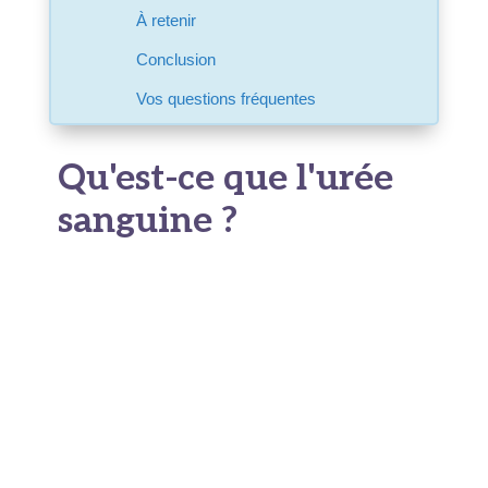
À retenir
Conclusion
Vos questions fréquentes
Qu'est-ce que l'urée
sanguine ?
L'
urée
est un déchet naturel produit par votre
organisme. Elle vient de la dégradation des
protéines que vous mangez. Votre foie
transforme l'azote toxique en une molécule
stable et soluble. Cette molécule, c'est justement
l'
urée sanguine
. Elle voyage ensuite dans le
sang jusqu'aux
reins
.