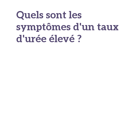
Quels sont les
symptômes d'un taux
d'urée élevé ?
L'
urée élevée
ne provoque pas de symptôme
spécifique. Une hausse légère passe souvent
totalement inaperçue. Le corps tolère bien une
urée sanguine
modérément haute. Les signes
apparaissent surtout quand le taux monte
beaucoup. On parle alors de syndrome urémique
avéré.
Les signes possibles