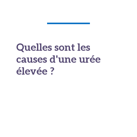
Quelles sont les
causes d'une urée
élevée ?
Une
urée sanguine élevée
a de multiples
origines. Certaines sont anodines, d'autres
demandent un suivi. On classe souvent ces
causes en trois grandes familles. Elles
concernent l'apport, la production ou
l'élimination de l'urée. Comprendre le
taux