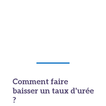
D'autres facteurs ponctuels font monter le
résultat. La fièvre et les infections augmentent
la production de déchets. Une perte de poids
rapide libère beaucoup de protéines. La prise
de corticoïdes modifie aussi l'
urée sanguine
.
Voilà pourquoi un seul dosage ne suffit jamais à
conclure.
Comment faire
baisser un taux d'urée
?