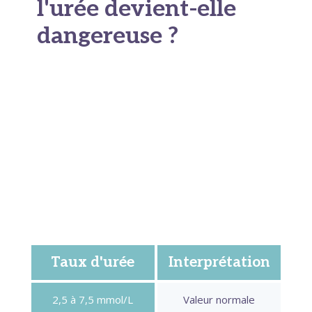
l'urée devient-elle
dangereuse ?
C'est la question centrale, et la réponse
surprend parfois. Il n'existe pas de seuil unique
de dangerosité. Un même chiffre n'a pas la
même valeur pour tous. Ce qui compte, c'est le
contexte et l'évolution dans le temps. On parle
d'
hyperurémie
dès que le
taux d'urée
dépasse
la norme. Cela survient en général au-delà de
7,5 à 8 mmol/L.
Taux d'urée
Interprétation
2,5 à 7,5 mmol/L
Valeur normale