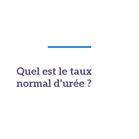
L'acide urique provient de la dégradation des
purines.
Un excès d'acide urique mène à la
goutte
, pas à l'urémie. Gardez bien cette
distinction en tête pour lire vos résultats.
Quel est le taux
normal d'urée ?
Le
taux normal d'urée
chez l'adulte est assez
large. Il se situe en général entre 2,5 et 7,5
mmol/L. En grammes, cela correspond à 0,15 à
0,45 g/L environ. Les hommes affichent
souvent des valeurs un peu plus hautes. Les